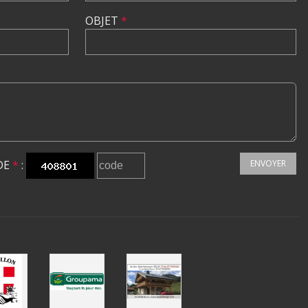
OBJET
*
DE
*
:
ENVOYER