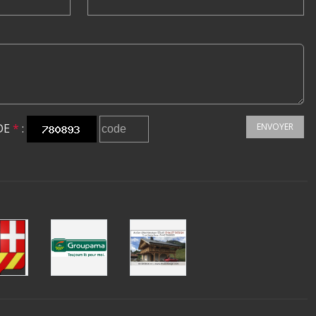
DE
*
:
ENVOYER