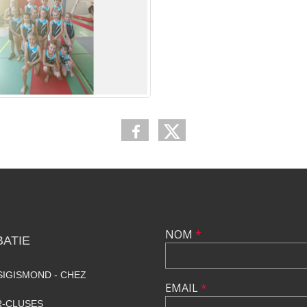
NOM
*
ATIE
SIGISMOND - CHEZ
EMAIL
*
R-CLUSES