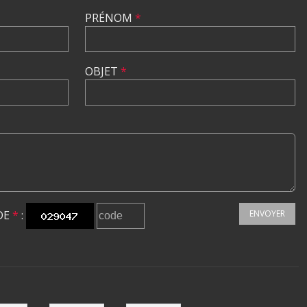
PRÉNOM
*
OBJET
*
DE
*
:
ENVOYER