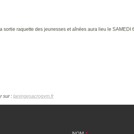
a sortie raquette des jeunesses et aînées aura lieu le SAMEDI 
r sur :
taningesacrogym.fr
NOM
*