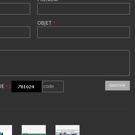
OBJET
*
DE
*
:
ENVOYER