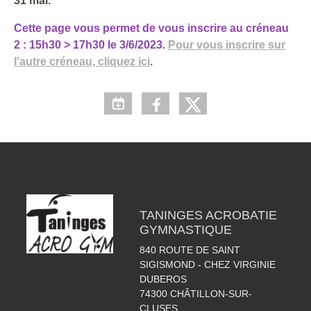
31 mai.
Cette page vous permet de vous inscrire au créneau
2 : 15h30 > 17h30 le 3/6/2023.
Pour vous inscrire sur
l'autre créneau, cliquez ici
.
TANINGES ACROBATIE
GYMNASTIQUE
840 ROUTE DE SAINT
SIGISMOND - CHEZ VIRGINIE
DUBEROS
74300
CHÂTILLON-SUR-
CLUSES