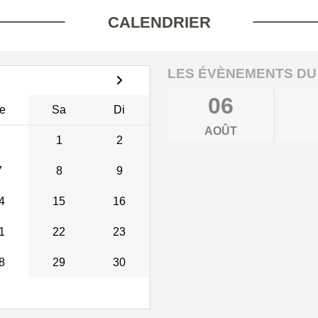
CALENDRIER
LES ÉVÈNEMENTS DU
06
e
Sa
Di
AOÛT
1
2
7
8
9
4
15
16
1
22
23
8
29
30