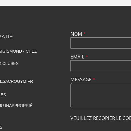
NOM
*
ATIE
SIGISMOND - CHEZ
EMAIL
*
R-CLUSES
MESSAGE
*
GESACROGYM.FR
LES
U INAPPROPRIÉ
VEUILLEZ RECOPIER LE CO
S