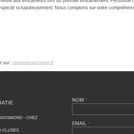
e remettre aux entraîneurs lors du premier entrainement. Person
e respecté scrupuleusement. Nous comptons sur votre compréhens
r sur :
taningesacrogym.fr
NOM
*
ATIE
SIGISMOND - CHEZ
EMAIL
*
R-CLUSES