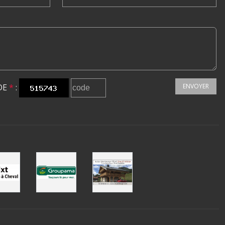
DE
*
:
ENVOYER