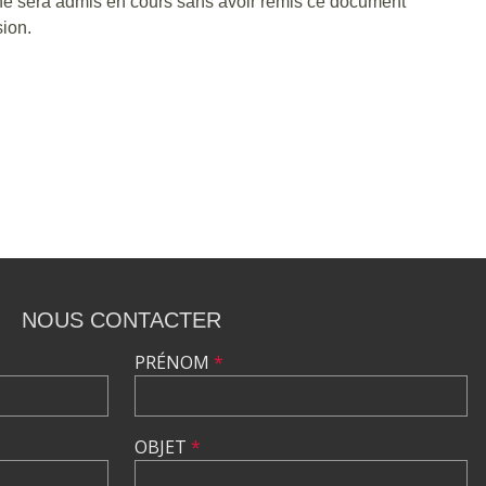
ne ne sera admis en cours sans avoir remis ce document
ion.
NOUS CONTACTER
PRÉNOM
*
OBJET
*