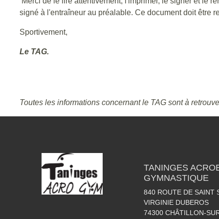
Merci de le lire attentivement, l'imprimer, le signer et l
signé à l'entraîneur au préalable. Ce document doit êtr
Sportivement,
Le TAG.
Toutes les informations concernant le TAG sont à retrouve
TANINGES ACROB
GYMNASTIQUE
840 ROUTE DE SAINT 
VIRGINIE DUBEROS
74300
CHÂTILLON-SU