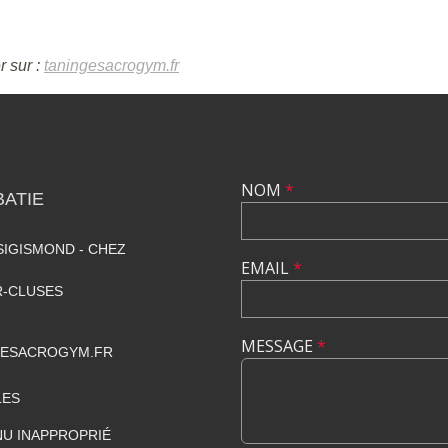
r sur :
taningesacrogym.fr
NOM
*
ATIE
SIGISMOND - CHEZ
EMAIL
*
R-CLUSES
MESSAGE
*
GESACROGYM.FR
LES
U INAPPROPRIÉ